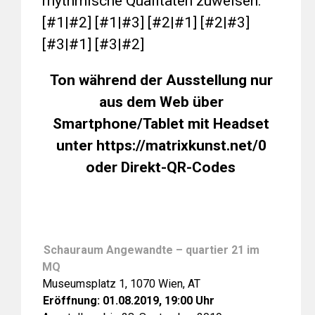
rhythmische Qualitäten zuweisen.
[#1|#2] [#1|#3] [#2|#1] [#2|#3]
[#3|#1] [#3|#2]
Ton während der Ausstellung nur
aus dem Web über
Smartphone/Tablet mit Headset
unter https://matrixkunst.net/0
oder Direkt-QR-Codes
Schauraum Angewandte – quartier 21 im
MQ
Museumsplatz 1, 1070 Wien, AT
Eröffnung: 01.08.2019, 19:00 Uhr