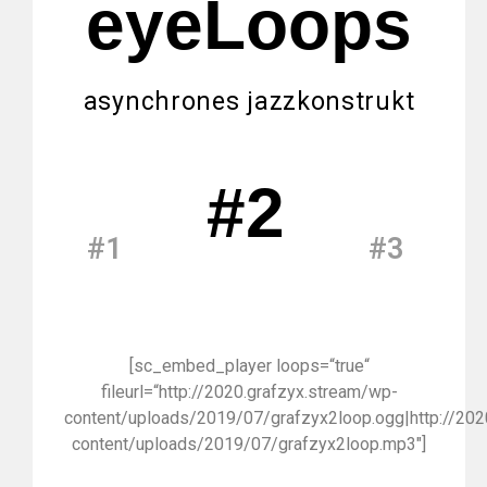
eyeLoops
asynchrones jazzkonstrukt
#2
#1
#3
[sc_embed_player loops=“true“
fileurl=“http://2020.grafzyx.stream/wp-
content/uploads/2019/07/grafzyx2loop.ogg|http://202
content/uploads/2019/07/grafzyx2loop.mp3″]